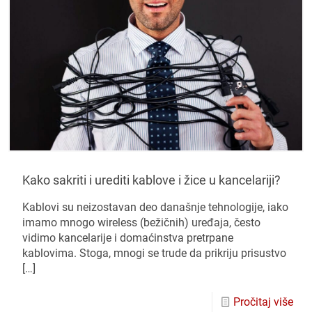
Kako sakriti i urediti kablove i žice u kancelariji?
Kablovi su neizostavan deo današnje tehnologije, iako
imamo mnogo wireless (bežičnih) uređaja, često
vidimo kancelarije i domaćinstva pretrpane
kablovima. Stoga, mnogi se trude da prikriju prisustvo
[…]
Pročitaj više