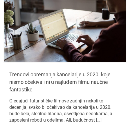
Trendovi opremanja kancelarije u 2020. koje
nismo očekivali ni u najluđem filmu naučne
fantastike
Gledajući futurističke filmove zadnjih nekoliko
decenija, svako bi očekivao da kancelarija u 2020.
bude bela, sterilno hladna, osvetljena neonkama, a
zaposleni roboti u odelima. Ali, budućnost
[…]