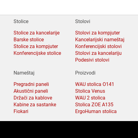
Stolice
Stolovi
Stolice za kancelarije
Stolovi za kompjuter
Barske stolice
Kancelarijski nameštaj
Stolice za kompjuter
Konferencijski stolovi
Konferencijske stolice
Stolovi za kancelariju
Podesivi stolovi
Nameštaj
Proizvodi
Pregradni paneli
WAU stolica O141
Akustični paneli
Stolica Venus
Držači za kablove
WAU 2 stolica
Kabine za sastanke
Stolica ZOE A135
Fiokari
ErgoHuman stolica