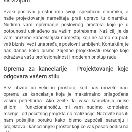
sa vizijom
Svaki poslovni prostor ima svoju specifičnu dinamiku, a
naše projektovanje nameštaja prati upravo tu dinamiku.
Nudimo vam opremanje poslovnog prostora koje je u
potpunosti usklađeno sa vašim potrebama. Naš cilj je da
vam pružimo kancelarijski nameštaj koji ne samo da prati
vaš biznis, već i unapređuje poslovni ambijent. Kontaktirajte
nas danas kako bismo zajedno projektovali rešenje koje
odražava vašu profesionalnost i moderan pristup radu.
Oprema za kancelarije - Projektovanje koje
odgovara vašem stilu
Bez obzira na veličinu prostora, kod nas možete naći
opremu za kancelarije koja je maksimalno prilagođena
vašim potrebama. Ako želite da vaša kancelarija odiše
stilom i funkcionalnošću, mi vam nudimo kompletno
rešenje - od početnog projekta do realizacije. Nazovite nas ili
nam pošaljite poruku kako bismo započeli saradnju i
projektovali kancelarijski prostor koji će vaš posao podići na