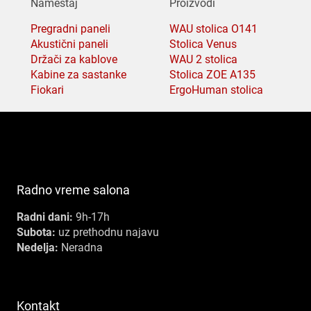
Nameštaj
Proizvodi
Pregradni paneli
WAU stolica O141
Akustični paneli
Stolica Venus
Držači za kablove
WAU 2 stolica
Kabine za sastanke
Stolica ZOE A135
Fiokari
ErgoHuman stolica
Radno vreme salona
Radni dani:
9h-17h
Subota:
uz prethodnu najavu
Nedelja:
Neradna
Kontakt