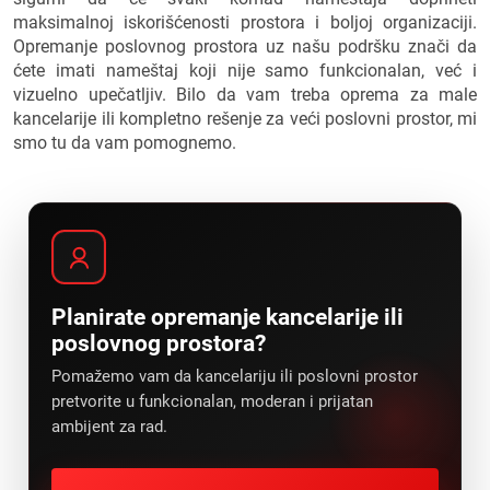
maksimalnoj iskorišćenosti prostora i boljoj organizaciji.
Opremanje poslovnog prostora uz našu podršku znači da
ćete imati nameštaj koji nije samo funkcionalan, već i
vizuelno upečatljiv. Bilo da vam treba oprema za male
kancelarije ili kompletno rešenje za veći poslovni prostor, mi
smo tu da vam pomognemo.
Planirate opremanje kancelarije ili
poslovnog prostora?
Pomažemo vam da kancelariju ili poslovni prostor
pretvorite u funkcionalan, moderan i prijatan
ambijent za rad.