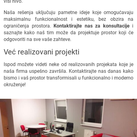
viši nivo.
Naša rešenja uključuju pametne ideje koje omogućavaju
maksimalnu funkcionalnost i estetiku, bez obzira na
ograničenja prostora.
Kontaktirajte nas za konsultacije
i
saznajte kako naš tim može da projektuje prostor koji će
odgovoriti na sve vaše zahteve.
Već realizovani projekti
Ispod možete videti neke od realizovanih projekata koje je
naša firma uspešno završila. Kontaktirajte nas danas kako
bismo i vaš prostor transformisali u funkcionalno i moderno
okruženje!
Gsigma opremanje i uređenje
kancelarije