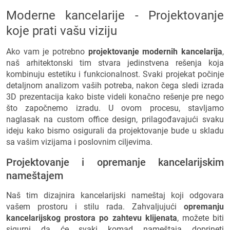
Moderne kancelarije - Projektovanje
koje prati vašu viziju
Ako vam je potrebno
projektovanje modernih kancelarija
,
naš arhitektonski tim stvara jedinstvena rešenja koja
kombinuju estetiku i funkcionalnost. Svaki projekat počinje
detaljnom analizom vaših potreba, nakon čega sledi izrada
3D prezentacija kako biste videli konačno rešenje pre nego
što započnemo izradu. U ovom procesu, stavljamo
naglasak na custom office design, prilagođavajući svaku
ideju kako bismo osigurali da projektovanje bude u skladu
sa vašim vizijama i poslovnim ciljevima.
Projektovanje i opremanje kancelarijskim
nameštajem
Naš tim dizajnira kancelarijski nameštaj koji odgovara
vašem prostoru i stilu rada. Zahvaljujući
opremanju
kancelarijskog prostora po zahtevu klijenata
, možete biti
sigurni da će svaki komad nameštaja doprineti