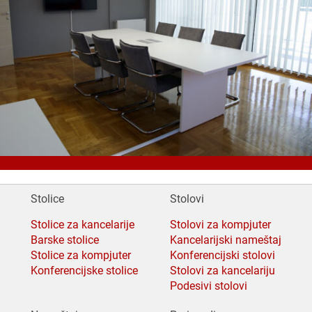
BrainJocks
[…]
Stolice
Stolovi
Stolice za kancelarije
Stolovi za kompjuter
Barske stolice
Kancelarijski nameštaj
Stolice za kompjuter
Konferencijski stolovi
Konferencijske stolice
Stolovi za kancelariju
Podesivi stolovi