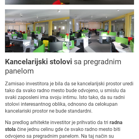
Kancelarijski stolovi
sa pregradnim
panelom
Zamisao investitora je bila da se kancelarijski prostor uredi
tako da svako radno mesto bude odvojeno, u smislu da
svaki zaposleni ima svoju intimu. Isto tako, da su radni
stolovi interesantnog oblika, odnosno da celokupan
kancelariski prostor ne bude standardni.
Na predlog arhitekte investitor je prihvatio da tri
radna
stola
čine jednu celinu gde će svako radno mesto biti
odvojeno sa pregradnim panelom. Na taj način su