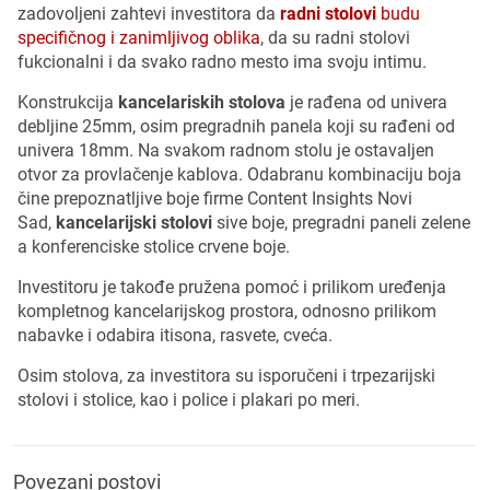
zadovoljeni zahtevi investitora da
radni stolovi
budu
specifičnog i zanimljivog oblika
, da su radni stolovi
fukcionalni i da svako radno mesto ima svoju intimu.
Konstrukcija
kancelariskih stolova
je rađena od univera
debljine 25mm, osim pregradnih panela koji su rađeni od
univera 18mm. Na svakom radnom stolu je ostavaljen
otvor za provlačenje kablova. Odabranu kombinaciju boja
čine prepoznatljive boje firme Content Insights Novi
Sad,
kancelarijski stolovi
sive boje, pregradni paneli zelene
a konferenciske stolice crvene boje.
Investitoru je takođe pružena pomoć i prilikom uređenja
kompletnog kancelarijskog prostora, odnosno prilikom
nabavke i odabira itisona, rasvete, cveća.
Osim stolova, za investitora su isporučeni i trpezarijski
stolovi i stolice, kao i police i plakari po meri.
Povezani postovi