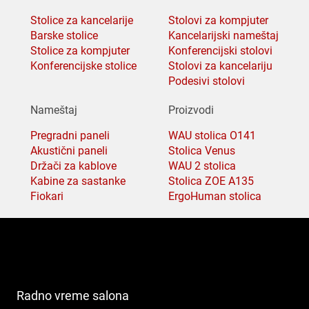
Stolice za kancelarije
Stolovi za kompjuter
Barske stolice
Kancelarijski nameštaj
Stolice za kompjuter
Konferencijski stolovi
Konferencijske stolice
Stolovi za kancelariju
Podesivi stolovi
Nameštaj
Proizvodi
Pregradni paneli
WAU stolica O141
Akustični paneli
Stolica Venus
Držači za kablove
WAU 2 stolica
Kabine za sastanke
Stolica ZOE A135
Fiokari
ErgoHuman stolica
Radno vreme salona