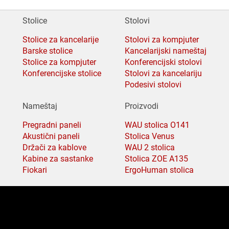
Stolice
Stolovi
Stolice za kancelarije
Stolovi za kompjuter
Barske stolice
Kancelarijski nameštaj
Stolice za kompjuter
Konferencijski stolovi
Konferencijske stolice
Stolovi za kancelariju
Podesivi stolovi
Nameštaj
Proizvodi
Pregradni paneli
WAU stolica O141
Akustični paneli
Stolica Venus
Držači za kablove
WAU 2 stolica
Kabine za sastanke
Stolica ZOE A135
Fiokari
ErgoHuman stolica