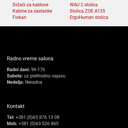
Držači za kablove
WAU 2 stolica
Kabine za sastanke
Stolica ZOE A135
Fiokari
ErgoHuman stolica
Radno vreme salona
Radni dani:
9h-17h
Subota:
uz prethodnu najavu
Nedelja:
Neradna
Kontakt
Tel:
+381 (0)65 876 13 08
Mob:
+381 (0)63 526 865