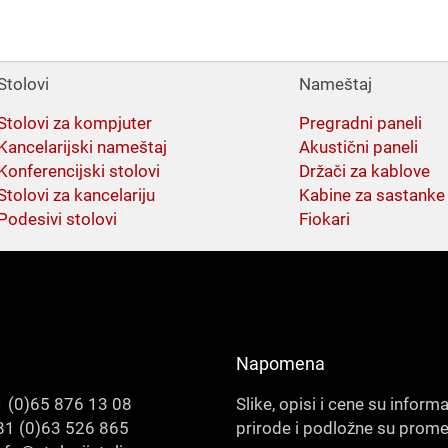
Stolovi
Nameštaj
Stolovi za kompjuter
Pregradni paneli
Kancelarijski nameštaj
Akustični paneli
Konferencijski stolovi
Držači za kablove
Stolovi za kancelariju
Kabine za sastanke
Podesivi stolovi
Fiokari
Napomena
 (0)65 876 13 08
Slike, opisi i cene su inform
1 (0)63 526 865
prirode i podložne su prom