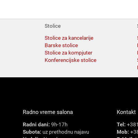
Stolice
Stolice za kancelarije
Barske stolice
Stolice za kompjuter
Konferencijske stolice
Radno vreme salona
Kontakt
Radni dani:
9h-17h
Tel:
+381
Subota:
uz prethodnu najavu
Mob:
+38