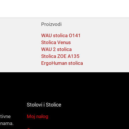
Proizvodi
WAU stolica O141
Stolica Venus
WAU 2 stolica
Stolica ZOE A135
ErgoHuman stolica
Stolovi i Stolice
ativne
Moj nalog
enama.