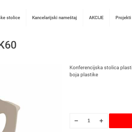
ske stolice
Kancelarijski nameštaj
AKCIJE
Projekti
 K60
Konferencijska stolica plasti
boja plastike
Konferencijska
stolica
K60