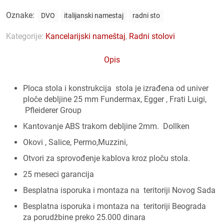
Oznake:
DVO
italijanski namestaj
radni sto
Kategorije:
Kancelarijski nameštaj
,
Radni stolovi
Opis
Ploca stola i konstrukcija stola je izrađena od univer
ploče debljine 25 mm Fundermax, Egger , Frati Luigi,
Pfleiderer Group
Kantovanje ABS trakom debljine 2mm. Dollken
Okovi , Salice, Permo,Muzzini,
Otvori za sprovođenje kablova kroz ploču stola.
25 meseci garancija
Besplatna isporuka i montaza na teritoriji Novog Sada
Besplatna isporuka i montaza na teritoriji Beograda
za porudžbine preko 25.000 dinara