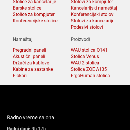
Stolice za kancelarije
Stolovi za kompjuter
Barske stolice
Kancelarijski nameštaj
Stolice za kompjuter
Konferencijski stolovi
Konferencijske stolice
Stolovi za kancelariju
Podesivi stolovi
Nameštaj
Proizvodi
Pregradni paneli
WAU stolica O141
Akustični paneli
Stolica Venus
Držači za kablove
WAU 2 stolica
Kabine za sastanke
Stolica ZOE A135
Fiokari
ErgoHuman stolica
Radno vreme salona
Radni dani:
9h-17h