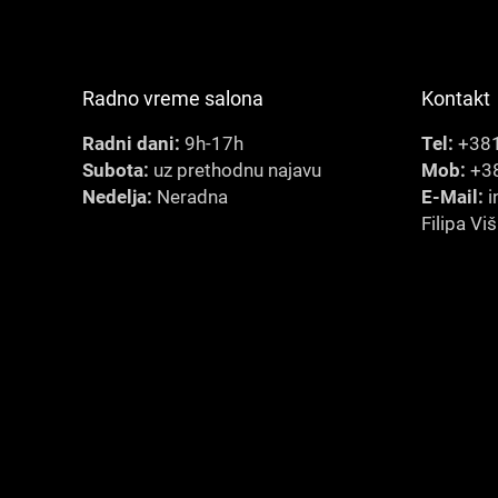
Radno vreme salona
Kontakt
Radni dani:
9h-17h
Tel:
+381
Subota:
uz prethodnu najavu
Mob:
+38
Nedelja:
Neradna
E-Mail:
i
Filipa Vi