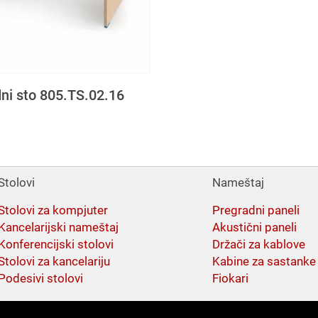
ni sto 805.TS.02.16
Stolovi
Nameštaj
Stolovi za kompjuter
Pregradni paneli
Kancelarijski nameštaj
Akustični paneli
Konferencijski stolovi
Držači za kablove
Stolovi za kancelariju
Kabine za sastanke
Podesivi stolovi
Fiokari