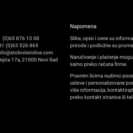
Napomena
 (0)65 876 13 08
Slike, opisi i cene su inform
1 (0)63 526 865
prirode i podložne su prom
nfo@stoloviistolice.com
Naručivanje i plaćenje mogu
šnjića 17a, 21000 Novi Sad
samo preko računa firme.
Pravnim licima nudimo pos
uslove i personalizovane po
više informacija, kontaktiraj
preko kontakt stranice ili te