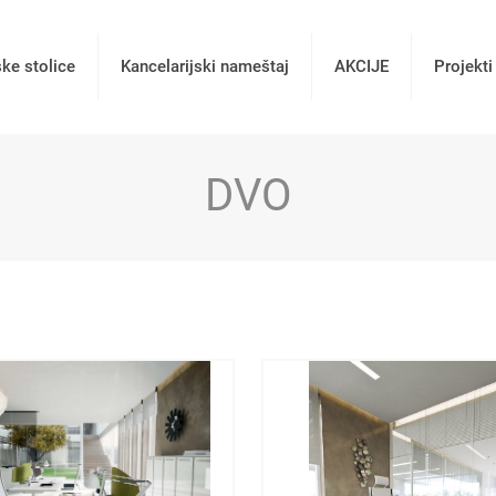
ske stolice
Kancelarijski nameštaj
AKCIJE
Projekti
DVO