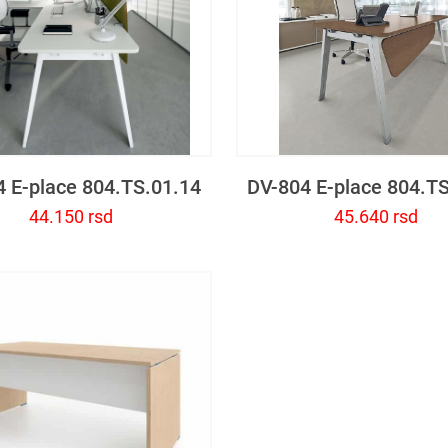
 E-place 804.TS.01.14
DV-804 E-place 804.T
44.150
rsd
45.640
rsd