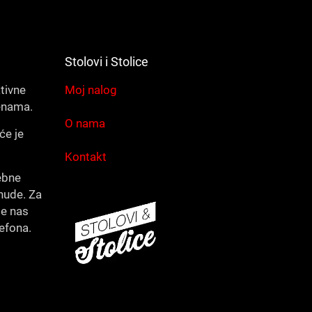
Stolovi i Stolice
ativne
Moj nalog
enama.
O nama
će je
Kontakt
ebne
nude. Za
te nas
lefona.