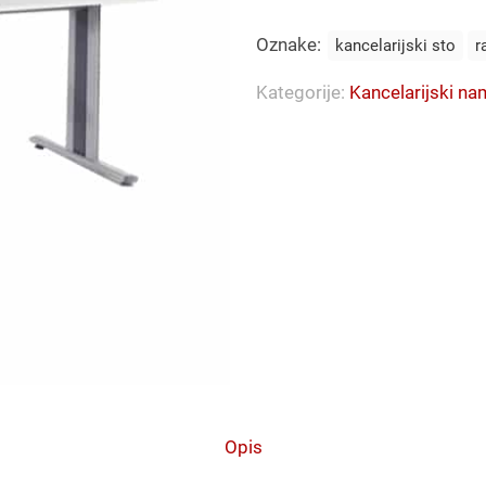
160
Oznake:
količina
kancelarijski sto
r
Kategorije:
Kancelarijski na
Opis