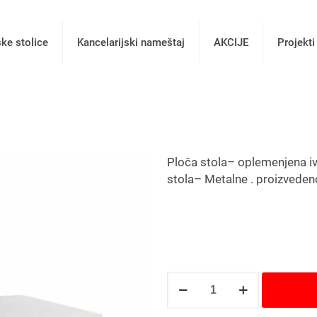
ske stolice
Kancelarijski nameštaj
AKCIJE
Projekti
Ploča stola– oplemenjena 
stola– Metalne . proizvede
Radni
sto
T