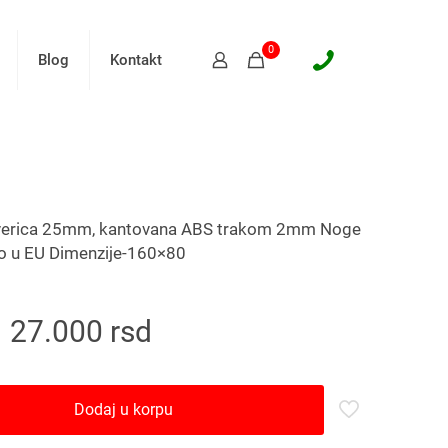
0
Blog
Kontakt
iverica 25mm, kantovana ABS trakom 2mm Noge
no u EU Dimenzije-160×80
27.000
rsd
Dodaj u korpu