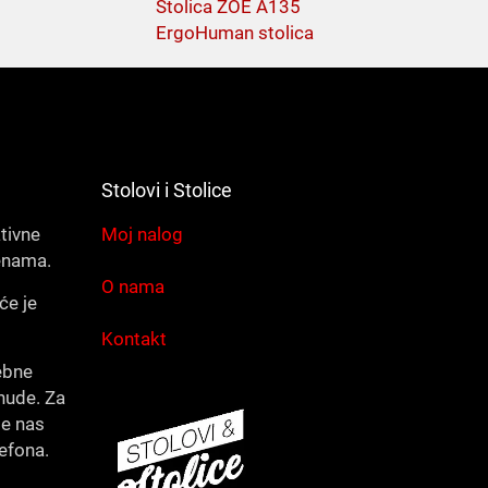
Stolica ZOE A135
ErgoHuman stolica
Stolovi i Stolice
ativne
Moj nalog
enama.
O nama
će je
Kontakt
ebne
nude. Za
te nas
lefona.