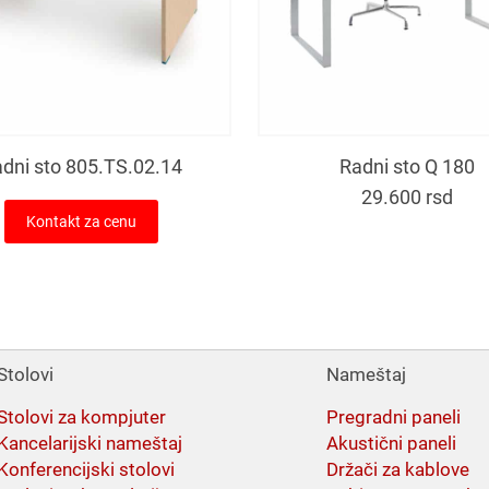
dni sto 805.TS.02.14
Radni sto Q 180
29.600
rsd
Kontakt za cenu
Stolovi
Nameštaj
Stolovi za kompjuter
Pregradni paneli
Kancelarijski nameštaj
Akustični paneli
Konferencijski stolovi
Držači za kablove