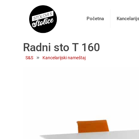
Početna
Kancelarij
Radni sto T 160
 » 
S&S
Kancelarijski nameštaj