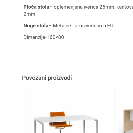
Ploča stola
– oplemenjena iverica 25mm, kanto
2mm
Noge stola
– Metalne . proizvedeno u EU
Dimenzije-160×80
Povezani proizvodi