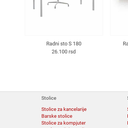
Radni sto S 180
Ra
26.100
rsd
Stolice
Stolice za kancelarije
Barske stolice
Stolice za kompjuter