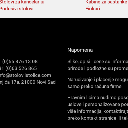
Stolovi za kancelariju
Kabine za sastanke
Podesivi stolovi
Fiokari
Napomena
 (0)65 876 13 08
Slike, opisi i cene su inform
1 (0)63 526 865
prirode i podložne su prom
nfo@stoloviistolice.com
Naručivanje i plaćenje mogu
šnjića 17a, 21000 Novi Sad
samo preko računa firme.
Pravnim licima nudimo pos
uslove i personalizovane po
više informacija, kontaktiraj
preko kontakt stranice ili te