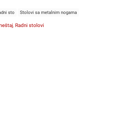
adni sto
Stolovi sa metalnim nogama
meštaj
,
Radni stolovi