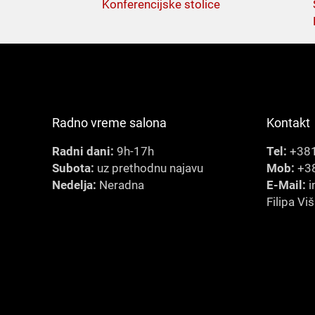
Konferencijske stolice
Radno vreme salona
Kontakt
Radni dani:
9h-17h
Tel:
+381
Subota:
uz prethodnu najavu
Mob:
+38
Nedelja:
Neradna
E-Mail:
i
Filipa Vi