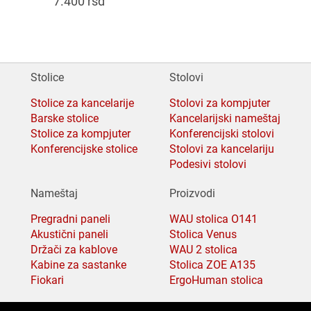
7.400
rsd
Stolice
Stolovi
Stolice za kancelarije
Stolovi za kompjuter
Barske stolice
Kancelarijski nameštaj
Stolice za kompjuter
Konferencijski stolovi
Konferencijske stolice
Stolovi za kancelariju
Podesivi stolovi
Nameštaj
Proizvodi
Pregradni paneli
WAU stolica O141
Akustični paneli
Stolica Venus
Držači za kablove
WAU 2 stolica
Kabine za sastanke
Stolica ZOE A135
Fiokari
ErgoHuman stolica