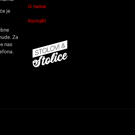
O nama
će je
Kontakt
ebne
nude. Za
te nas
lefona.