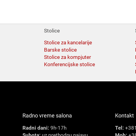
Stolice
Stolice za kancelarije
Barske stolice
Stolice za kompjuter
Konferencijske stolice
Radno vreme salona
Kontakt
Radni dani:
9h-17h
Tel:
+381
Subota:
uz prethodnu najavu
Mob:
+38