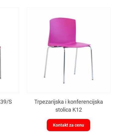
K39/S
Trpezarijska i konferencijska
stolica K12
Kontakt za cenu