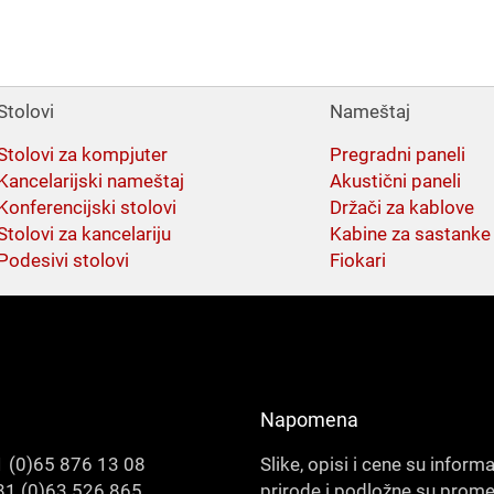
Stolovi
Nameštaj
Stolovi za kompjuter
Pregradni paneli
Kancelarijski nameštaj
Akustični paneli
Konferencijski stolovi
Držači za kablove
Stolovi za kancelariju
Kabine za sastanke
Podesivi stolovi
Fiokari
Napomena
 (0)65 876 13 08
Slike, opisi i cene su inform
1 (0)63 526 865
prirode i podložne su prom