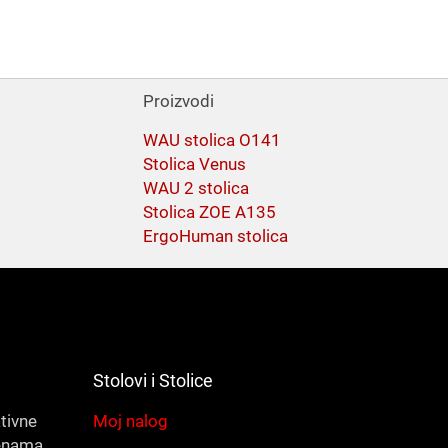
Proizvodi
WAU stolica O141
Stolica Venus
WAU 2 stolica
Stolica ZOE A135
ErgoHuman stolica
Stolovi i Stolice
ativne
Moj nalog
enama.