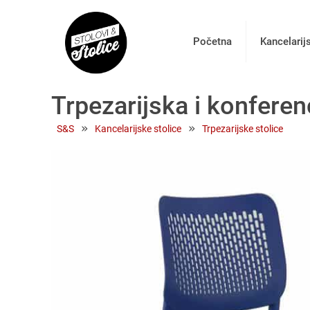
Početna
Kancelarij
Trpezarijska i konferen
 » 
 » 
S&S
Kancelarijske stolice
Trpezarijske stolice