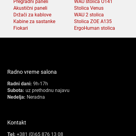
Pregradni paneli
WAU stolica O141
Akustični paneli
Stolica Venus
Držači za kablove
WAU 2 stolica
Kabine za sastanke
Stolica ZOE A135
Fiokari
ErgoHuman stolica
Radno vreme salona
Radni dani:
9h-17h
Subota:
uz prethodnu najavu
Nedelja:
Neradna
Kontakt
Tel:
+381 (0)65 876 13 08