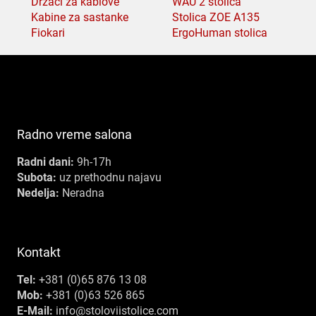
Držači za kablove
WAU 2 stolica
Kabine za sastanke
Stolica ZOE A135
Fiokari
ErgoHuman stolica
Radno vreme salona
Radni dani:
9h-17h
Subota:
uz prethodnu najavu
Nedelja:
Neradna
Kontakt
Tel:
+381 (0)65 876 13 08
Mob:
+381 (0)63 526 865
E-Mail:
info@stoloviistolice.com