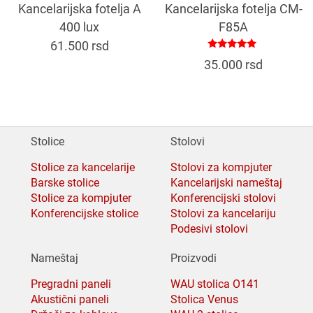
Kancelarijska fotelja A
Kancelarijska fotelja CM-
400 lux
F85A
61.500
rsd
Ocenjeno
35.000
rsd
sa
5.00
od 5
Stolice
Stolovi
Stolice za kancelarije
Stolovi za kompjuter
Barske stolice
Kancelarijski nameštaj
Stolice za kompjuter
Konferencijski stolovi
Konferencijske stolice
Stolovi za kancelariju
Podesivi stolovi
Nameštaj
Proizvodi
Pregradni paneli
WAU stolica O141
Akustični paneli
Stolica Venus