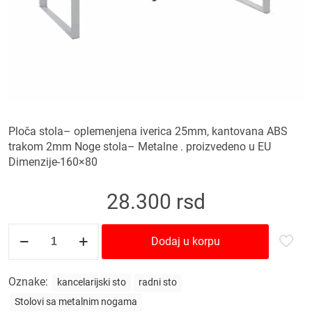
Ploča stola– oplemenjena iverica 25mm, kantovana ABS
trakom 2mm Noge stola– Metalne . proizvedeno u EU
Dimenzije-160×80
28.300
rsd
Radni
Dodaj u korpu
sto
Q
160
Oznake:
kancelarijski sto
radni sto
količina
Stolovi sa metalnim nogama