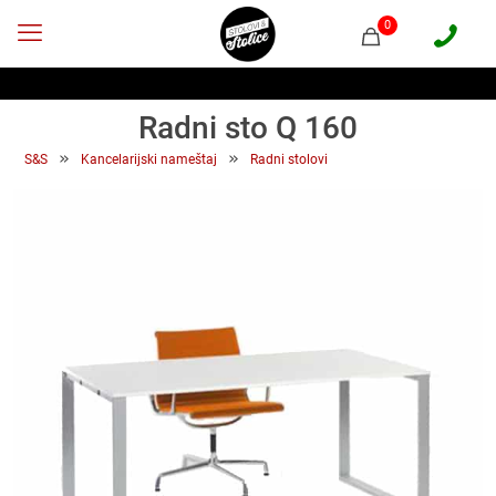
0
Radni sto Q 160
 » 
 » 
S&S
Kancelarijski nameštaj
Radni stolovi