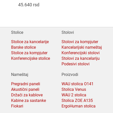
45.640
rsd
Stolice
Stolovi
Stolice za kancelarije
Stolovi za kompjuter
Barske stolice
Kancelarijski nameštaj
Stolice za kompjuter
Konferencijski stolovi
Konferencijske stolice
Stolovi za kancelariju
Podesivi stolovi
Nameštaj
Proizvodi
Pregradni paneli
WAU stolica O141
Akustični paneli
Stolica Venus
Držači za kablove
WAU 2 stolica
Kabine za sastanke
Stolica ZOE A135
Fiokari
ErgoHuman stolica