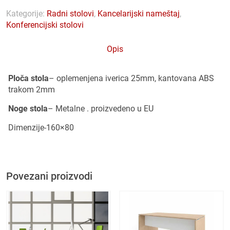
Kategorije:
Radni stolovi
,
Kancelarijski nameštaj
,
Konferencijski stolovi
Opis
Ploča stola
– oplemenjena iverica 25mm, kantovana ABS
trakom 2mm
Noge stola
– Metalne . proizvedeno u EU
Dimenzije-160×80
Povezani proizvodi