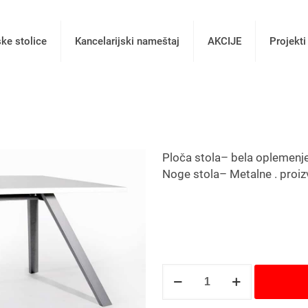
ske stolice
Kancelarijski nameštaj
AKCIJE
Projekti
Ploča stola– bela oplemen
Noge stola– Metalne . proi
Radni
sto
M