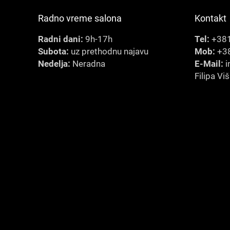
Radno vreme salona
Kontakt
Radni dani:
9h-17h
Tel:
+381
Subota:
uz prethodnu najavu
Mob:
+38
Nedelja:
Neradna
E-Mail:
i
Filipa Vi