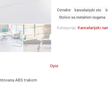
160
Oznake:
količina
kancelarijski sto
k
Stolovi sa metalnim nogama
Kategorije:
Kancelarijski na
Opis
antovana ABS trakom