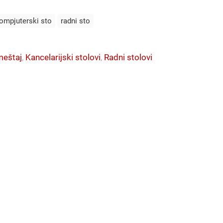
ompjuterski sto
radni sto
meštaj
,
Kancelarijski stolovi
,
Radni stolovi