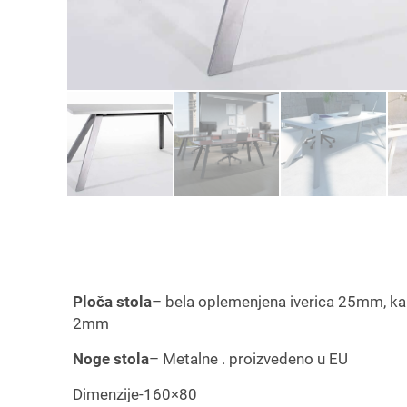
Ploča stola
– bela oplemenjena iverica 25mm, k
2mm
Noge stola
– Metalne . proizvedeno u EU
Dimenzije-160×80