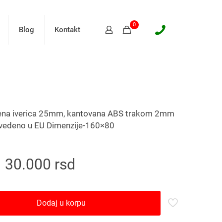
0
Blog
Kontakt
jena iverica 25mm, kantovana ABS trakom 2mm
zvedeno u EU Dimenzije-160×80
30.000
rsd
Dodaj u korpu