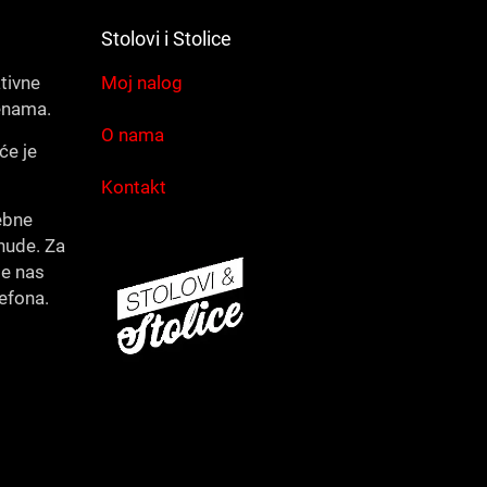
Stolovi i Stolice
ativne
Moj nalog
enama.
O nama
će je
Kontakt
ebne
nude. Za
te nas
lefona.