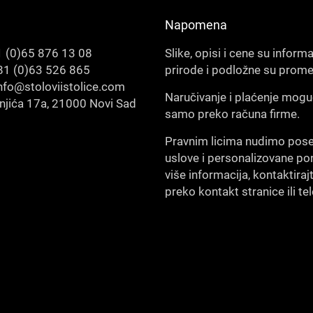
Napomena
 (0)65 876 13 08
Slike, opisi i cene su inform
1 (0)63 526 865
prirode i podložne su prom
nfo@stoloviistolice.com
Naručivanje i plaćenje mogu
šnjića 17a, 21000 Novi Sad
samo preko računa firme.
Pravnim licima nudimo pos
uslove i personalizovane po
više informacija, kontaktiraj
preko kontakt stranice ili te