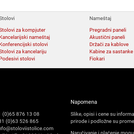
Stolovi
Nameštaj
Stolovi za kompjuter
Pregradni paneli
Kancelarijski nameštaj
Akustični paneli
Konferencijski stolovi
Držači za kablove
Stolovi za kancelariju
Kabine za sastanke
Podesivi stolovi
Fiokari
Napomena
 (0)65 876 13 08
Slike, opisi i cene su inform
1 (0)63 526 865
prirode i podložne su prom
nfo@stoloviistolice.com
Naručivanje i plaćenje mogu