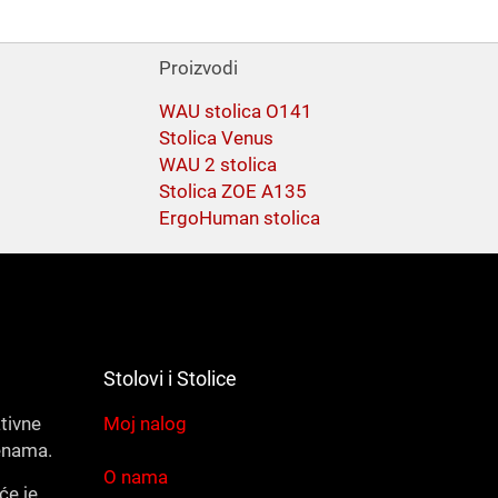
Proizvodi
WAU stolica O141
Stolica Venus
WAU 2 stolica
Stolica ZOE A135
ErgoHuman stolica
Stolovi i Stolice
ativne
Moj nalog
enama.
O nama
će je