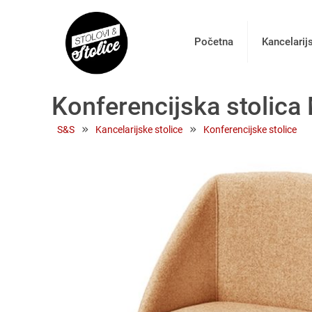
Početna
Kancelarij
Konferencijska stolic
 » 
 » 
S&S
Kancelarijske stolice
Konferencijske stolice