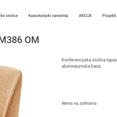
ske stolice
Kancelarijski nameštaj
AKCIJE
Projekti
a M386 OM
Konferencijska stolica tapa
aluminijumska baza
Nema na zalihama