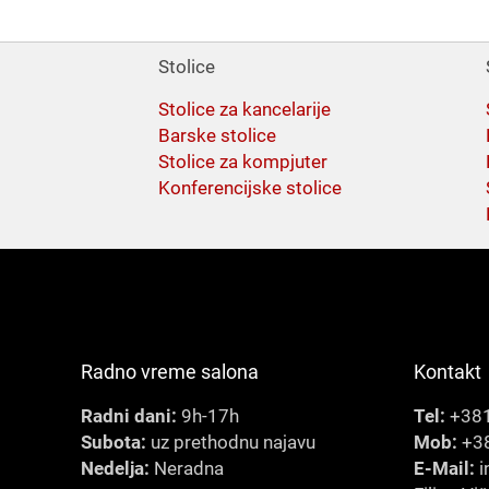
Stolice
Stolice za kancelarije
Barske stolice
Stolice za kompjuter
Konferencijske stolice
Radno vreme salona
Kontakt
Radni dani:
9h-17h
Tel:
+381
Subota:
uz prethodnu najavu
Mob:
+38
Nedelja:
Neradna
E-Mail:
i