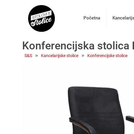
Početna
Kancelarij
Konferencijska stolica 
 » 
 » 
S&S
Kancelarijske stolice
Konferencijske stolice