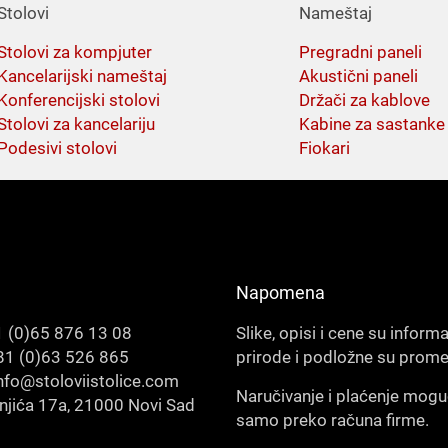
Stolovi
Nameštaj
Stolovi za kompjuter
Pregradni paneli
Kancelarijski nameštaj
Akustični paneli
Konferencijski stolovi
Držači za kablove
Stolovi za kancelariju
Kabine za sastanke
Podesivi stolovi
Fiokari
Napomena
 (0)65 876 13 08
Slike, opisi i cene su inform
1 (0)63 526 865
prirode i podložne su prom
nfo@stoloviistolice.com
Naručivanje i plaćenje mogu
šnjića 17a, 21000 Novi Sad
samo preko računa firme.