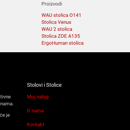
Proizvodi
WAU stolica O141
Stolica Venus
WAU 2 stolica
Stolica ZOE A135
ErgoHuman stolica
Stolovi i Stolice
ativne
Moj nalog
enama.
O nama
će je
Kontakt