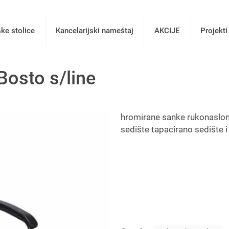
ske stolice
Kancelarijski nameštaj
AKCIJE
Projekti
Bosto s/line
hromirane sanke rukonaslon
sedište tapacirano sedište 