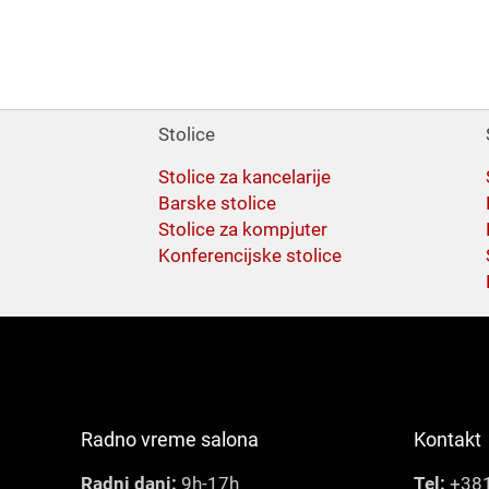
Stolice
Stolice za kancelarije
Barske stolice
Stolice za kompjuter
Konferencijske stolice
Radno vreme salona
Kontakt
Radni dani:
9h-17h
Tel:
+381