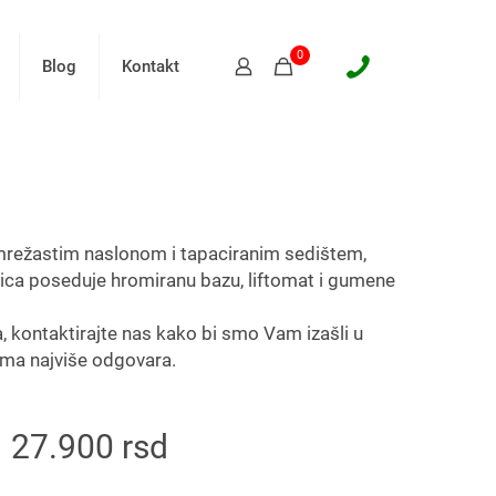
0
Blog
Kontakt
 mrežastim naslonom i tapaciranim sedištem,
ica poseduje hromiranu bazu, liftomat i gumene
a, kontaktirajte nas kako bi smo Vam izašli u
Vama najviše odgovara.
27.900
rsd