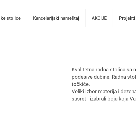
ske stolice
Kancelarijski nameštaj
AKCIJE
Projekti
Kvalitetna radna stolica sa
podesive dubine. Radna stol
točkiće.
Veliki izbor materija i dezen
susret i izabrali boju koja 