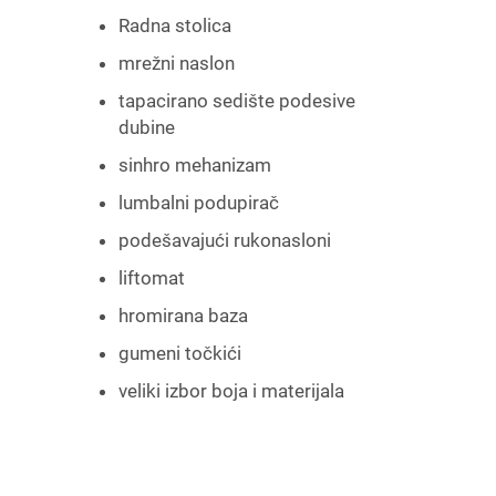
Radna stolica
mrežni naslon
tapacirano sedište podesive
dubine
sinhro mehanizam
lumbalni podupirač
podešavajući rukonasloni
liftomat
hromirana baza
gumeni točkići
veliki izbor boja i materijala