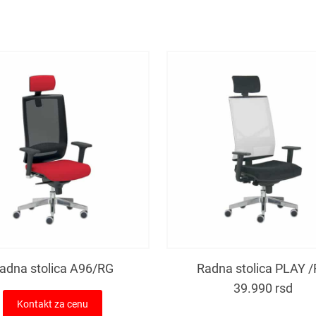
adna stolica A96/RG
Radna stolica PLAY 
39.990
rsd
Kontakt za cenu