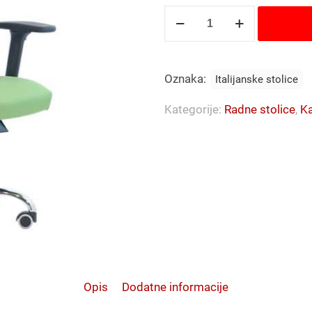
Radna
stolica
A80/R
količina
Oznaka:
Italijanske stolice
Kategorije:
Radne stolice
,
Ka
Opis
Dodatne informacije