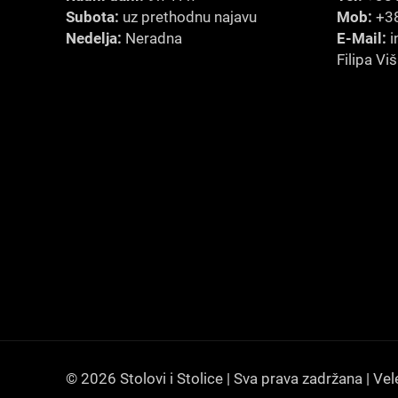
Subota:
uz prethodnu najavu
Mob:
+38
Nedelja:
Neradna
E-Mail:
i
Filipa Vi
© 2026 Stolovi i Stolice | Sva prava zadržana | Vel