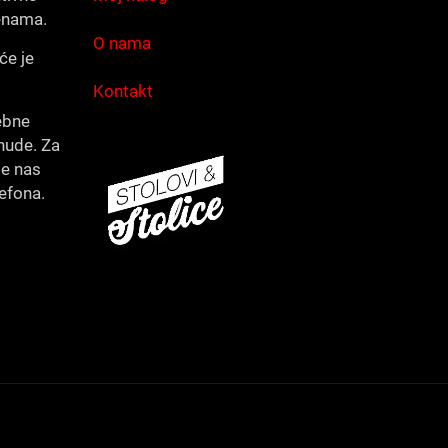
enama.
O nama
će je
Kontakt
ebne
nude. Za
te nas
lefona.