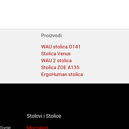
Proizvodi
WAU stolica O141
Stolica Venus
WAU 2 stolica
Stolica ZOE A135
ErgoHuman stolica
Stolovi i Stolice
ativne
Moj nalog