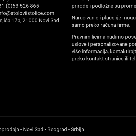
1 (0)63 526 865
prirode i podložne su prom
nfo@stoloviistolice.com
Naručivanje i plaćenje mogu
šnjića 17a, 21000 Novi Sad
samo preko računa firme.
Pravnim licima nudimo pos
uslove i personalizovane po
više informacija, kontaktiraj
preko kontakt stranice ili te
eprodaja - Novi Sad - Beograd - Srbija