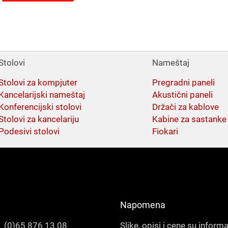
Stolovi
Nameštaj
Stolovi za kompjuter
Pregradni paneli
Kancelarijski nameštaj
Akustični paneli
Konferencijski stolovi
Držači za kablove
Stolovi za kancelariju
Kabine za sastanke
Podesivi stolovi
Fiokari
Napomena
 (0)65 876 13 08
Slike, opisi i cene su inform