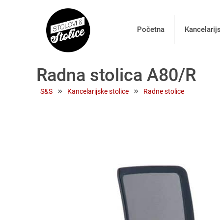
Početna
Kancelarij
Radna stolica A80/R
 » 
 » 
S&S
Kancelarijske stolice
Radne stolice