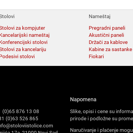
Stolovi
Nameštaj
Stolovi za kompjuter
Pregradni paneli
Kancelarijski nameštaj
Akustični paneli
Konferencijski stolovi
Držači za kablove
Stolovi za kancelariju
Kabine za sastanke
Podesivi stolovi
Fiokari
Napomena
 (0)65 876 13 08
Slike, opisi i cene su inform
1 (0)63 526 865
prirode i podložne su prom
nfo@stoloviistolice.com
Naručivanje i plaćenje mogu
šnjića 17a, 21000 Novi Sad