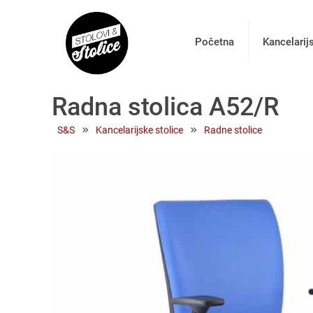
Početna
Kancelarij
Radna stolica A52/R
 » 
 » 
S&S
Kancelarijske stolice
Radne stolice