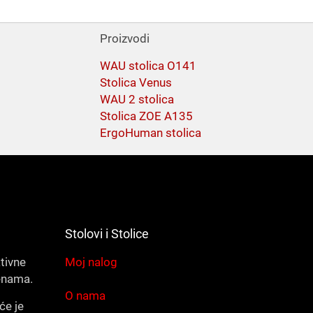
Proizvodi
WAU stolica O141
Stolica Venus
WAU 2 stolica
Stolica ZOE A135
ErgoHuman stolica
Stolovi i Stolice
ativne
Moj nalog
enama.
O nama
će je