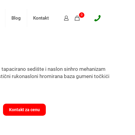
0
Blog
Kontakt
 tapacirano sedište i naslon sinhro mehanizam
tični rukonasloni hromirana baza gumeni točkići
Kontakt za cenu