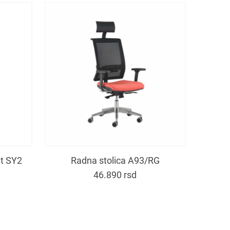
nt SY2
Radna stolica A93/RG
46.890
rsd