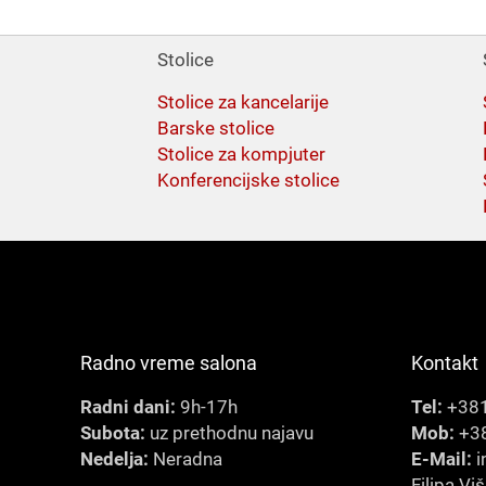
Stolice
Stolice za kancelarije
Barske stolice
Stolice za kompjuter
Konferencijske stolice
Radno vreme salona
Kontakt
Radni dani:
9h-17h
Tel:
+381
Subota:
uz prethodnu najavu
Mob:
+38
Nedelja:
Neradna
E-Mail:
i
Filipa Vi