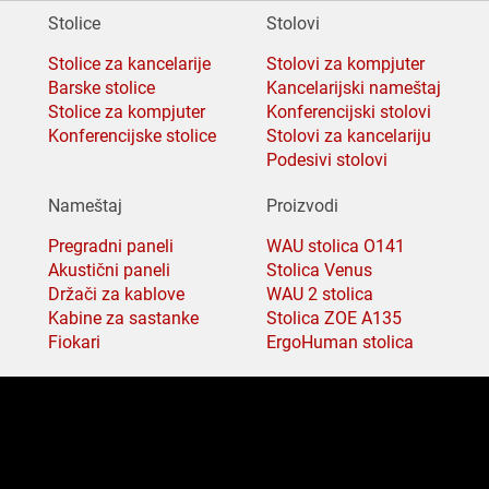
Stolice
Stolovi
Stolice za kancelarije
Stolovi za kompjuter
Barske stolice
Kancelarijski nameštaj
Stolice za kompjuter
Konferencijski stolovi
Konferencijske stolice
Stolovi za kancelariju
Podesivi stolovi
Nameštaj
Proizvodi
Pregradni paneli
WAU stolica O141
Akustični paneli
Stolica Venus
Držači za kablove
WAU 2 stolica
Kabine za sastanke
Stolica ZOE A135
Fiokari
ErgoHuman stolica