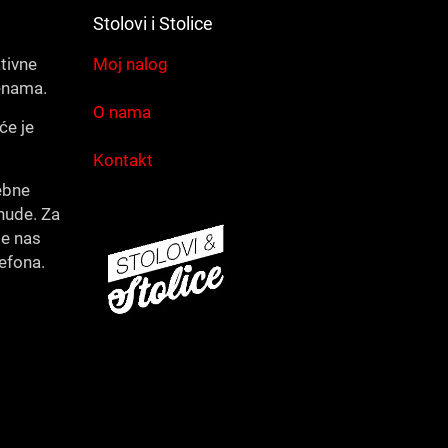
Stolovi i Stolice
ativne
Moj nalog
enama.
O nama
će je
Kontakt
ebne
nude. Za
te nas
lefona.