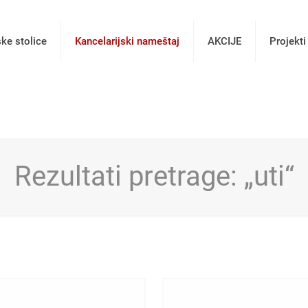
ske stolice
Kancelarijski nameštaj
AKCIJE
Projekti
Rezultati pretrage: „uti“