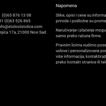
Napomena
 (0)65 876 13 08
Slike, opisi i cene su inform
1 (0)63 526 865
prirode i podložne su prom
nfo@stoloviistolice.com
Naručivanje i plaćenje mogu
šnjića 17a, 21000 Novi Sad
samo preko računa firme.
Pravnim licima nudimo pos
uslove i personalizovane po
više informacija, kontaktiraj
preko kontakt stranice ili te