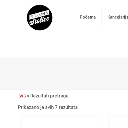
Početna
Kancelarij
»
Rezultati pretrage
S&S
Prikazano je svih 7 rezultata